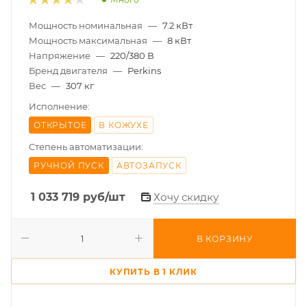
Мощность номинальная
—
7.2 кВт
Мощность максимальная
—
8 кВт
Напряжение
—
220/380 В
Бренд двигателя
—
Perkins
Вес
—
307 кг
Исполнение:
ОТКРЫТОЕ
В КОЖУХЕ
Степень автоматизации:
РУЧНОЙ ПУСК
АВТОЗАПУСК
1 033 719
руб
/шт
Хочу скидку
В КОРЗИНУ
КУПИТЬ В 1 КЛИК