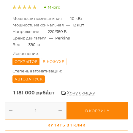
Много
Мощность номинальная
—
10 кВт
Мощность максимальная
—
12 кВт
Напряжение
—
220/380 В
Бренд двигателя
—
Perkins
Вес
—
380 кг
Исполнение:
ОТКРЫТОЕ
В КОЖУХЕ
Степень автоматизации:
АВТОЗАПУСК
1 181 000
руб
/шт
Хочу скидку
В КОРЗИНУ
КУПИТЬ В 1 КЛИК