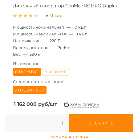
Дизельный генератор GenMac RG13PO Duplex
Много
Мощность номинальная
—
10 кВт
Мощность максимальная
—
11 кВт
Напряжение
—
220 В
Бренд двигателя
—
Perkins
Вес
—
390 кг
Исполнение:
ОТКРЫТОЕ
В КОЖУХЕ
Степень автоматизации:
АВТОЗАПУСК
1 162 000
руб
/шт
Хочу скидку
В КОРЗИНУ
КУПИТЬ В 1 КЛИК