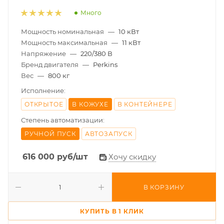
Много
Мощность номинальная
—
10 кВт
Мощность максимальная
—
11 кВт
Напряжение
—
220/380 В
Бренд двигателя
—
Perkins
Вес
—
800 кг
Исполнение:
ОТКРЫТОЕ
В КОЖУХЕ
В КОНТЕЙНЕРЕ
Степень автоматизации:
РУЧНОЙ ПУСК
АВТОЗАПУСК
616 000
руб
/шт
Хочу скидку
В КОРЗИНУ
КУПИТЬ В 1 КЛИК