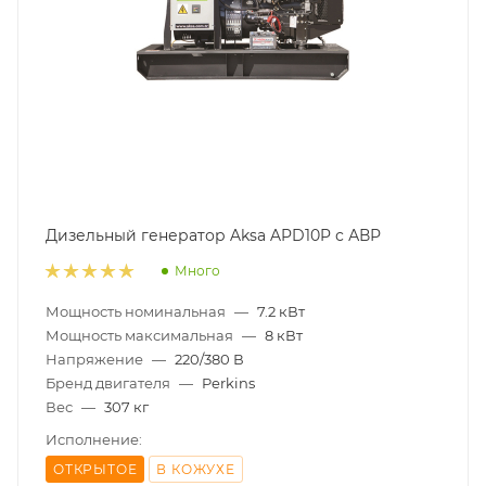
Дизельный генератор Aksa APD10P с АВР
Много
Мощность номинальная
—
7.2 кВт
Мощность максимальная
—
8 кВт
Напряжение
—
220/380 В
Бренд двигателя
—
Perkins
Вес
—
307 кг
Исполнение:
ОТКРЫТОЕ
В КОЖУХЕ