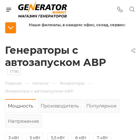
Наши филиалы, в каждом: офис, склад, сервис:
Генераторы с
автозапуском АВР
1796
—
—
—
Главная
Каталог
Генераторы
Генераторы с автозапуском АВР
Мощность
Производитель
Популярное
Напряжение
3 кВт
5 кВт
5,5 кВт
6 кВт
7 кВт