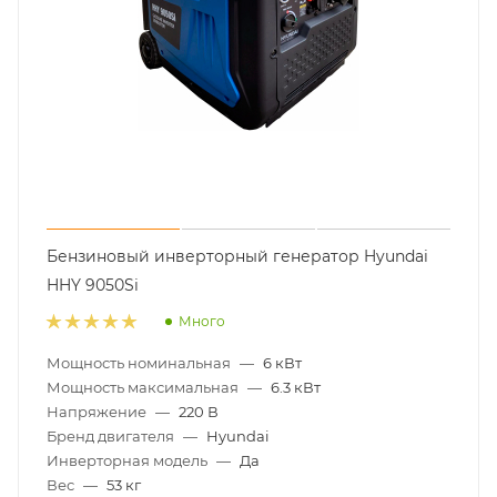
Бензиновый инверторный генератор Hyundai
HHY 9050Si
Много
Мощность номинальная
—
6 кВт
Мощность максимальная
—
6.3 кВт
Напряжение
—
220 В
Бренд двигателя
—
Hyundai
Инверторная модель
—
Да
Вес
—
53 кг