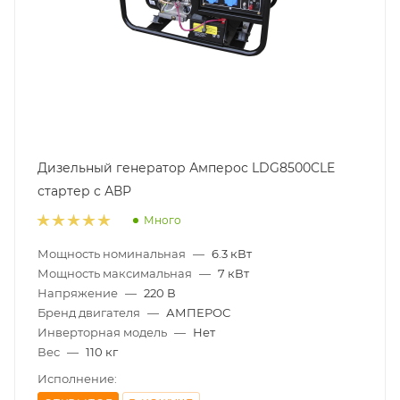
Дизельный генератор Амперос LDG8500CLE
стартер с АВР
Много
Мощность номинальная
—
6.3 кВт
Мощность максимальная
—
7 кВт
Напряжение
—
220 В
Бренд двигателя
—
АМПЕРОС
Инверторная модель
—
Нет
Вес
—
110 кг
Исполнение: