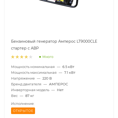
Бензиновый генератор Амперос LT9000СLE
стартер с АВР
Много
Мощность номинальная
—
6.5 кВт
Мощность максимальная
—
7.1 кВт
Напряжение
—
220 В
Бренд двигателя
—
АМПЕРОС
Инверторная модель
—
Нет
Вес
—
87 кг
Исполнение:
ОТКРЫТОЕ