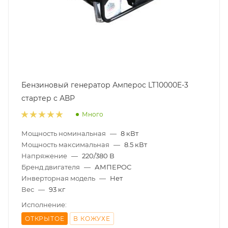
Бензиновый генератор Амперос LT10000E-3
стартер с АВР
Много
Мощность номинальная
—
8 кВт
Мощность максимальная
—
8.5 кВт
Напряжение
—
220/380 В
Бренд двигателя
—
АМПЕРОС
Инверторная модель
—
Нет
Вес
—
93 кг
Исполнение:
ОТКРЫТОЕ
В КОЖУХЕ