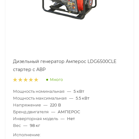
Дизельный генератор Амперос LDG6500СLE
стартер с АВР
Много
Мощность номинальная
—
5 кВт
Мощность максимальная
—
5.5 кВт
Напряжение
—
220 В
Бренд двигателя
—
АМПЕРОС
Инверторная модель
—
Нет
Вес
—
98 кг
Исполнение: