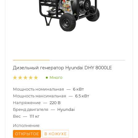
Дизельный генератор Hyundai DHY 8000LE
Много
Мощность номинальная
—
6 кВт
Мощность максимальная
—
6.5 кВт
Напряжение
—
220 В
Бренд двигателя
—
Hyundai
Вес
—
111 кг
Исполнение:
ОТКРЫТОЕ
В КОЖУХЕ