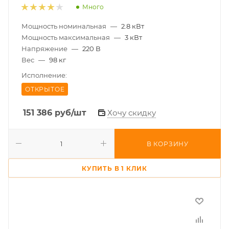
Много
Мощность номинальная
—
2.8 кВт
Мощность максимальная
—
3 кВт
Напряжение
—
220 В
Вес
—
98 кг
Исполнение:
ОТКРЫТОЕ
151 386
руб
/шт
Хочу скидку
В КОРЗИНУ
КУПИТЬ В 1 КЛИК