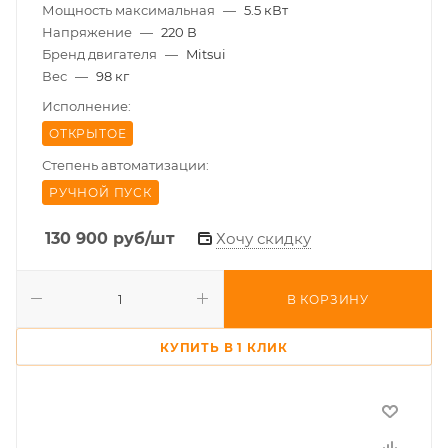
Мощность максимальная
—
5.5 кВт
Напряжение
—
220 В
Бренд двигателя
—
Mitsui
Вес
—
98 кг
Исполнение:
ОТКРЫТОЕ
Степень автоматизации:
РУЧНОЙ ПУСК
130 900
руб
/шт
Хочу скидку
В КОРЗИНУ
КУПИТЬ В 1 КЛИК