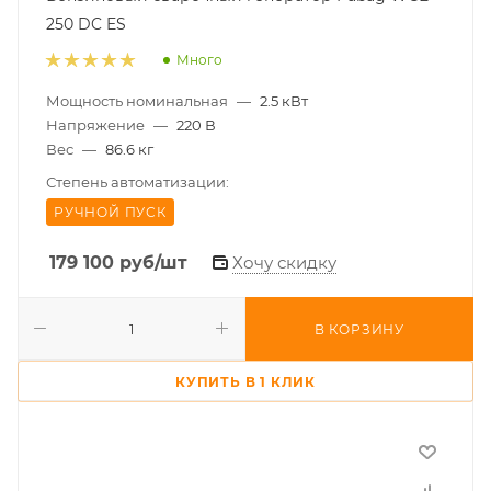
250 DC ES
Много
Мощность номинальная
—
2.5 кВт
Напряжение
—
220 В
Вес
—
86.6 кг
Степень автоматизации:
РУЧНОЙ ПУСК
179 100
руб
/шт
Хочу скидку
В КОРЗИНУ
КУПИТЬ В 1 КЛИК