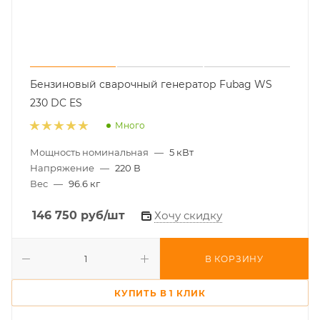
Бензиновый сварочный генератор Fubag WS
230 DC ES
Много
Мощность номинальная
—
5 кВт
Напряжение
—
220 В
Вес
—
96.6 кг
146 750
руб
/шт
Хочу скидку
В КОРЗИНУ
КУПИТЬ В 1 КЛИК