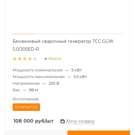
Бензиновый сварочный генератор ТСС GGW
5.0/200ED-R
Много
Мощность номинальная
—
5 кВт
Мощность максимальная
—
5.5 кВт
Напряжение
—
220 В
Вес
—
98 кг
Исполнение:
ОТКРЫТОЕ
108 000
руб
/шт
Хочу скидку