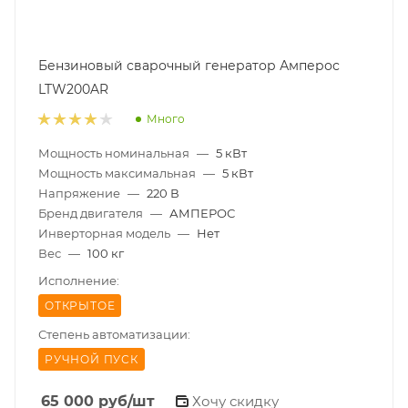
Бензиновый сварочный генератор Амперос
LTW200AR
Много
Мощность номинальная
—
5 кВт
Мощность максимальная
—
5 кВт
Напряжение
—
220 В
Бренд двигателя
—
АМПЕРОС
Инверторная модель
—
Нет
Вес
—
100 кг
Исполнение:
ОТКРЫТОЕ
Степень автоматизации:
РУЧНОЙ ПУСК
65 000
руб
/шт
Хочу скидку