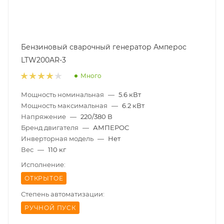
Бензиновый сварочный генератор Амперос
LTW200AR-3
Много
Мощность номинальная
—
5.6 кВт
Мощность максимальная
—
6.2 кВт
Напряжение
—
220/380 В
Бренд двигателя
—
АМПЕРОС
Инверторная модель
—
Нет
Вес
—
110 кг
Исполнение:
ОТКРЫТОЕ
Степень автоматизации:
РУЧНОЙ ПУСК