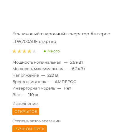
Бензиновый сварочный генератор Амперос
LTW200ARE стартер
Много
Мощность номинальная
—
5.6 кВт
Мощность максимальная
—
6.2 кВт
Напряжение
—
220 В
Бренд двигателя
—
АМПЕРОС
Инверторная модель
—
Нет
Вес
—
110 кг
Исполнение:
ОТКРЫТОЕ
Степень автоматизации:
РУЧНОЙ ПУСК