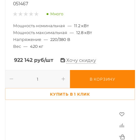
051467
Много
Мощность номинальная
—
11.2 кВт
Мощность максимальная
—
12.8 кВт
Напряжение
—
220/380 В
Вес
—
420 кг
922 142
руб
/шт
Хочу скидку
В КОРЗИНУ
КУПИТЬ В 1 КЛИК