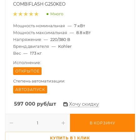
COMBIFLASH G250KEO
Много
Мощность номинальная
—
7 кВт
Мощность максимальная
—
8.8 кВт
Напряжение
—
220/380 В
Бренд двигателя
—
Kohler
Вес
—
173 кг
Исполнение:
ОТКРЫТОЕ
Степень автоматизации:
АВТОЗАПУСК
597 000
руб
/шт
Хочу скидку
В КОРЗИНУ
КУПИТЬ В 1 КЛИК