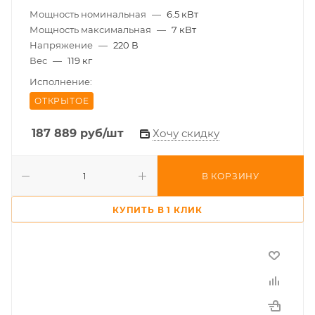
Мощность номинальная
—
6.5 кВт
Мощность максимальная
—
7 кВт
Напряжение
—
220 В
Вес
—
119 кг
Исполнение:
ОТКРЫТОЕ
187 889
руб
/шт
Хочу скидку
В КОРЗИНУ
КУПИТЬ В 1 КЛИК