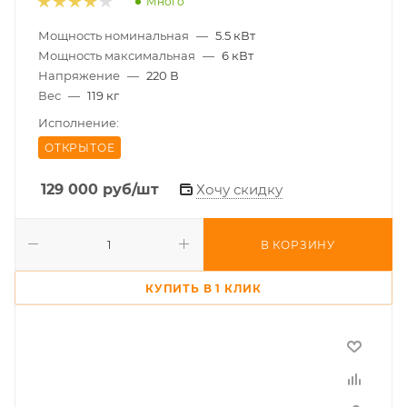
Много
Мощность номинальная
—
5.5 кВт
Мощность максимальная
—
6 кВт
Напряжение
—
220 В
Вес
—
119 кг
Исполнение:
ОТКРЫТОЕ
129 000
руб
/шт
Хочу скидку
В КОРЗИНУ
КУПИТЬ В 1 КЛИК